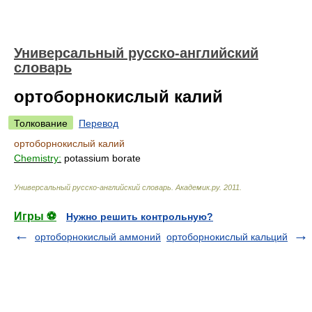
Универсальный русско-английский
словарь
ортоборнокислый калий
Толкование
Перевод
ортоборнокислый калий
Chemistry:
potassium borate
Универсальный русско-английский словарь
.
Академик.ру
.
2011
.
Игры ⚽
Нужно решить контрольную?
ортоборнокислый аммоний
ортоборнокислый кальций